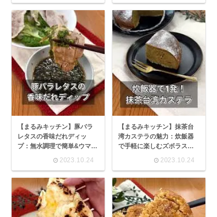
【まるみキッチン】豚バラ
【まるみキッチン】抹茶台
レタスの香味だれディッ
湾カステラの魅力：炊飯器
プ：無水調理で簡単&ウマ
で手軽に楽しむズボラスイ
い！
ーツのレシピ
2023.10.24
2023.10.24