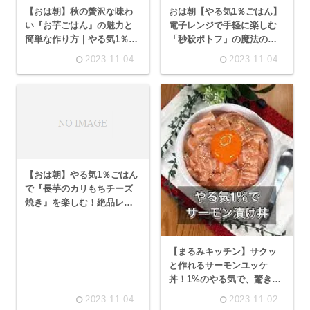
【おは朝】秋の贅沢な味わ
おは朝【やる気1％ごはん】
い『お芋ごはん』の魅力と
電子レンジで手軽に楽しむ
簡単な作り方｜やる気1％ご
「秒殺ポトフ」の魔法のレ
はん
シピ！
2023.11.04
2023.11.04
【おは朝】やる気1％ごはん
で『長芋のカリもちチーズ
焼き』を楽しむ！絶品レシ
ピの作り方
【まるみキッチン】サクッ
と作れるサーモンユッケ
丼！1%のやる気で、驚きの
味わいを楽しもう
2023.11.04
2023.11.02