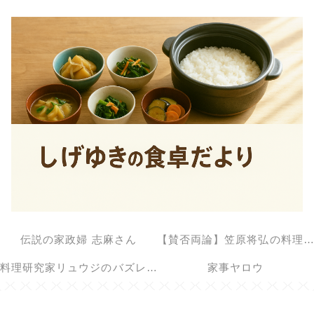
伝説の家政婦 志麻さん
【賛否両論】笠原将弘の料理のほそ道
料理研究家リュウジのバズレシピ
家事ヤロウ