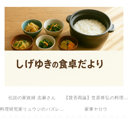
伝説の家政婦 志麻さん
【賛否両論】笠原将弘の料理のほそ道
料理研究家リュウジのバズレシピ
家事ヤロウ