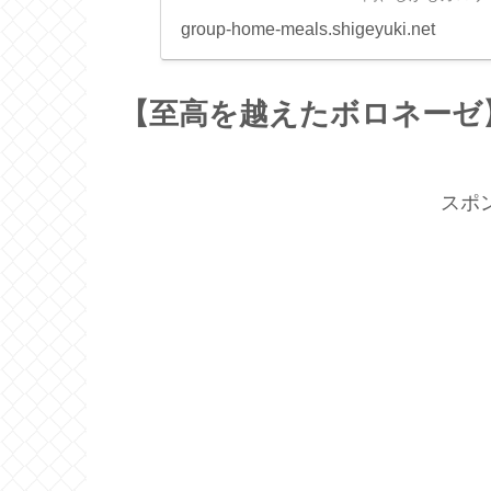
の『超痩せトマト
group-home-meals.shigeyuki.net
ェックして、美味し
【至高を越えたボロネーゼ
スポ