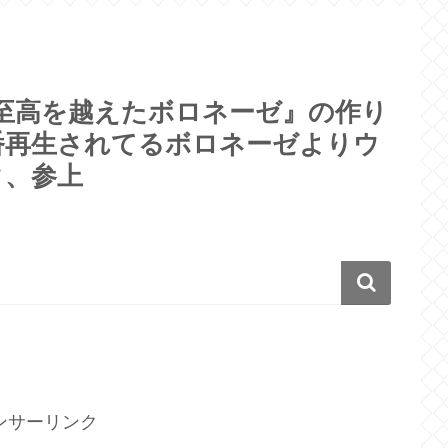
至高を越えたボロネーゼ』の作り
番再生されてるボロネーゼよりウ
タ、参上
ンサーリンク