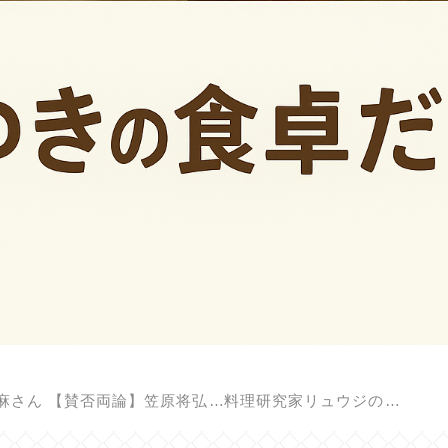
麻さん
【賛否両論】笠原将弘の料理のほそ道
料理研究家リュウジのバズレシピ