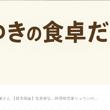
麻さん
【賛否両論】笠原将弘の料理のほそ道
料理研究家リュウジのバズレシピ