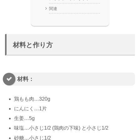
関連
材料と作り方
材料：
鶏もも肉…320g
にんにく…1片
生姜…5g
味塩…小さじ1/2 (鶏肉の下味) と小さじ1/2
砂糖…小さじ1/2