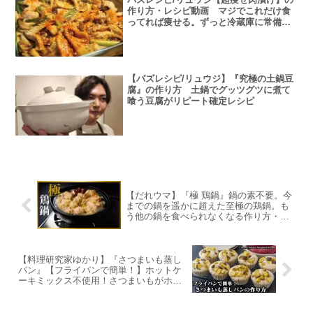
作り方・レシピ動画 マジでこれだけ食
ってれば痩せる。ずっと冷蔵庫に常備し
たくなる絶品低糖質痩せ飯
【バズレシピ/リュウジ】『究極の土鍋豆
腐』の作り方 土鍋でグッツグツに煮て
喰う豆腐がリピート確定レシピ
【だれウマ】『極 鶏鍋』鍋の素不要。今
までの鍋を遥かに超えた至極の鶏鍋。も
う他の鍋を食べられなくなる作り方・レ
シピ動画
【料理研究家ゆかり】『さつまいも蒸し
パン』【フライパンで簡単！】ホットケ
ーキミックス不使用！さつまいもがホク
ホク！蒸しパンはふわふわです♪作り方・
レシピ動画-Sweet Potato Steamed
Bread-