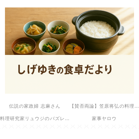
伝説の家政婦 志麻さん
【賛否両論】笠原将弘の料理のほそ道
料理研究家リュウジのバズレシピ
家事ヤロウ