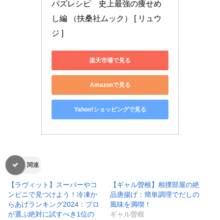
バズレシピ　史上最強の痩せめ
し編 （扶桑社ムック） [ リュウ
ジ ]
楽天市場で見る
Amazonで見る
Yahoo!ショッピングで見る
関連
【ラヴィット】スーパーやコ
【ギャル曽根】相撲部屋の絶
ンビニで見つけよう！冷凍か
品唐揚げ：簡単調理でだしの
らあげランキング2024：プロ
風味を満喫！
が選ぶ絶対に試すべき1位の
ギャル曽根