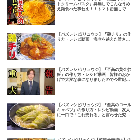
トクリームパスタ』具無しでこんなうめ
え麺食べた事ねえ！！トマト缶無しで激
ウマな作り方・レシピ動画
【バズレシピ/リュウジ】『鶏チリ』の作
り方・レシピ動画 海老を越えた旨さ…
【バズレシピ/リュウジ】『至高の黄金炒
飯』の作り方・レシピ動画 皆様のおか
げで大変な事になりましたので今世紀最
高の炒飯作ります
【バズレシピ/リュウジ】『至高のロール
キャベツ』の作り方・レシピ動画 友人
に一口で「これ売れる」と言わせた究極
の飲めるロールキャベツ
バズレシピ/リュウジ【超痩せ肉漬け】の