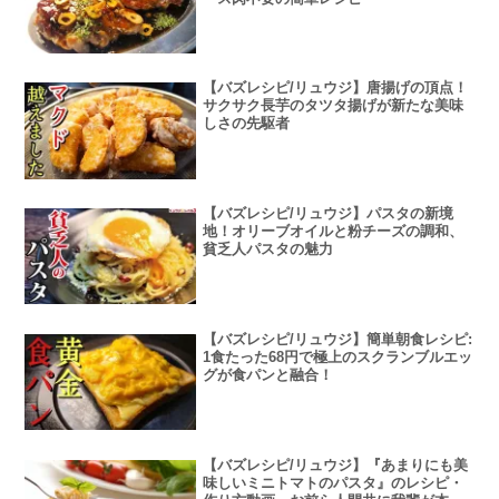
【バズレシピ/リュウジ】唐揚げの頂点！
サクサク長芋のタツタ揚げが新たな美味
しさの先駆者
【バズレシピ/リュウジ】パスタの新境
地！オリーブオイルと粉チーズの調和、
貧乏人パスタの魅力
【バズレシピ/リュウジ】簡単朝食レシピ:
1食たった68円で極上のスクランブルエッ
グが食パンと融合！
【バズレシピ/リュウジ】『あまりにも美
味しいミニトマトのパスタ』のレシピ・