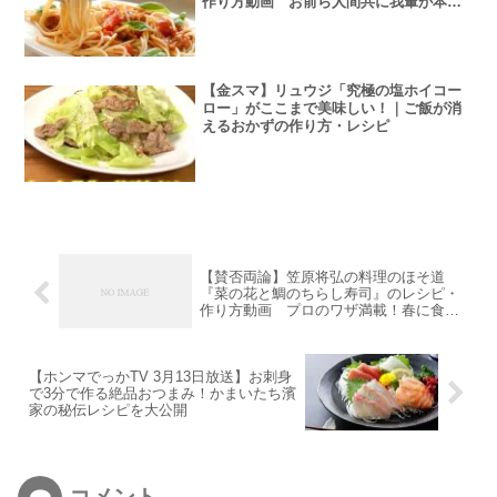
作り方動画 お前ら人間共に我輩が本当
に美味しい魔界のワンパンパスタの作り
方を教えてあげます
【金スマ】リュウジ「究極の塩ホイコー
ロー」がここまで美味しい！｜ご飯が消
えるおかずの作り方・レシピ
【賛否両論】笠原将弘の料理のほそ道
『菜の花と鯛のちらし寿司』のレシピ・
作り方動画 プロのワザ満載！春に食べ
たい
【ホンマでっかTV 3月13日放送】お刺身
で3分で作る絶品おつまみ！かまいたち濱
家の秘伝レシピを大公開