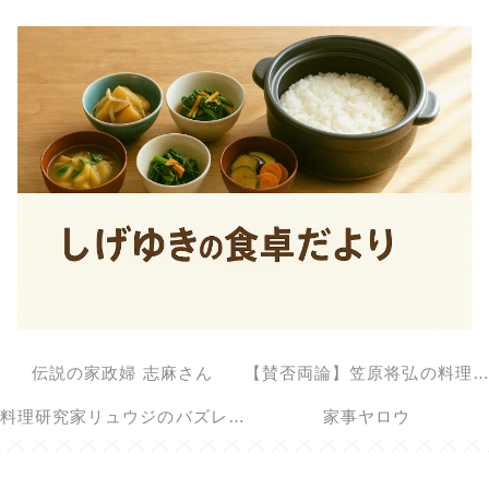
伝説の家政婦 志麻さん
【賛否両論】笠原将弘の料理のほそ道
料理研究家リュウジのバズレシピ
家事ヤロウ