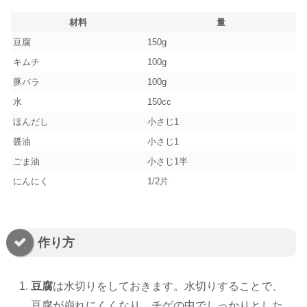
材料
量
豆腐
150g
キムチ
100g
豚バラ
100g
水
150cc
ほんだし
小さじ1
醤油
小さじ1
ごま油
小さじ1半
にんにく
1/2片
作り方
豆腐
は水切りをしておきます。水切りすることで、
豆腐が崩れにくくなり、チゲの中でしっかりとした