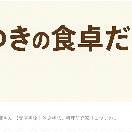
麻さん
【賛否両論】笠原将弘の料理のほそ道
料理研究家リュウジのバズレシピ