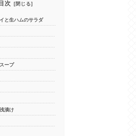
目次
ウイと生ハムのサラダ
製スープ
の浅漬け