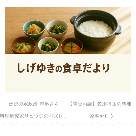
伝説の家政婦 志麻さん
【賛否両論】笠原将弘の料理のほそ道
料理研究家リュウジのバズレシピ
家事ヤロウ