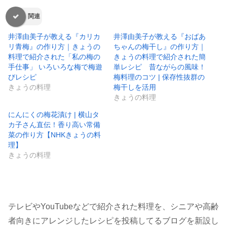
関連
井澤由美子が教える『カリカ
井澤由美子が教える『おばあ
リ青梅』の作り方｜きょうの
ちゃんの梅干し』の作り方｜
料理で紹介された「私の梅の
きょうの料理で紹介された簡
手仕事」 いろいろな梅で梅遊
単レシピ 昔ながらの風味！
びレシピ
梅料理のコツ | 保存性抜群の
きょうの料理
梅干しを活用
きょうの料理
にんにくの梅花漬け | 横山タ
カ子さん直伝！香り高い常備
菜の作り方【NHKきょうの料
理】
きょうの料理
テレビやYouTubeなどで紹介された料理を、シニアや高齢
者向きにアレンジしたレシピを投稿してるブログを新設し