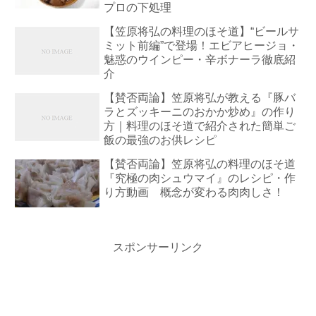
プロの下処理
【笠原将弘の料理のほそ道】“ビールサ
ミット前編”で登場！エビアヒージョ・
魅惑のウインピー・辛ボナーラ徹底紹
介
【賛否両論】笠原将弘が教える『豚バ
ラとズッキーニのおかか炒め』の作り
方｜料理のほそ道で紹介された簡単ご
飯の最強のお供レシピ
【賛否両論】笠原将弘の料理のほそ道
『究極の肉シュウマイ』のレシピ・作
り方動画 概念が変わる肉肉しさ！
スポンサーリンク