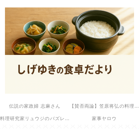
伝説の家政婦 志麻さん
【賛否両論】笠原将弘の料理のほそ道
料理研究家リュウジのバズレシピ
家事ヤロウ