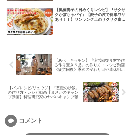
【奥薗壽子の日めくりレシピ】『サクサ
クかぼちゃパイ』【餃子の皮で簡単ワザ
あり！！】ワンランク上のサクサク食感
にする方法を紹介します！！おやつにも
おつまみにも| 作り方・レシピ
【あべしキッチン】『疲労回復食材で作
る作り置き５品』の作り方・レシピ動画
《疲労回復》季節の変わり目や連休明け
の疲れやすい時に食べたい
【バズレシピ/リュウジ】『悪魔の炒飯』
の作り方・レシピ動画【まさかのキャン
プ動画】料理研究家のヤバいキャンプ飯
コメント