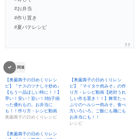
#お弁当
#作り置き
#夏バテレシピ
関連
【奥薗壽子の日めくりレシ
【奥薗壽子の日めくりレシ
ピ】『ナスのツナしそ炒め』
ピ】『マイタケ肉みそ』の作
【もう一品ほしい時に！！】
り方・レシピ動画【絶対うれ
早い！安い！旨い！3拍子揃
しい作る置き！！】舞茸たっ
った優れもの。お弁当に
ぷりのヘルシー肉みそ。食べ
も！！作り方・レシピ動画
方いろいろ。ご飯にも麺にも
奥薗壽子の日めくりレシピ
お弁当にも！！
レシピ
【奥薗壽子の日めくりレシ