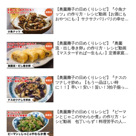
【奥薗壽子の日めくりレシピ】『小魚ナ
ッツ』の作り方・レシピ動画【お酒にも
おやつにも♪】サクサクパリパリの幸せ♪
甘じょっぱい味がクセになる！！＜＞
【奥薗壽子の日めくりレシピ】『奥薗
流・出し巻き卵』の作り方・レシピ動画
【マスターすれば一生もん♪】定番家庭料
理シリーズ！だし取り不要でふんわりや
わやわ♪
【奥薗壽子の日めくりレシピ】『ナスの
ツナしそ炒め』【もう一品ほしい時
に！！】早い！安い！旨い！3拍子揃った
優れもの。お弁当にも！！作り方・レシ
ピ動画
【奥薗壽子の日めくりレシピ】『ピーマ
ンとじゃこのやわらか煮』の作り方・レ
シピ動画 包丁いらず！料理苦手の人も
楽しく作れる夏の定番常備菜の作り方。