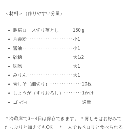
＜材料＞（作りやすい分量）
豚肩ロース切り落とし･･････150ｇ
片栗粉････････････････････小1
醤油･･････････････････････小1
砂糖･･････････････････････大1/2
味噌･･････････････････････大1
みりん････････････････････大1
青しそ（細切り）･･････････････20枚
しょうが（すりおろし）････････1かけ
ゴマ油････････････････････････適量
＊冷蔵庫で3～4日は保存できます。 ＊青しそはお好みで
たっぷりと加えてもOK！ ＊一人でもペロリと食べられる