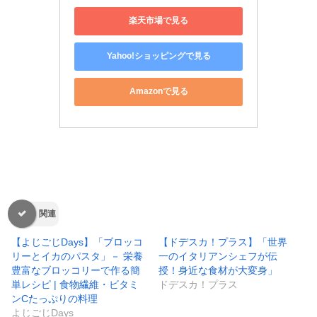
楽天市場で見る
Yahoo!ショッピングで見る
Amazonで見る
関連
【よじごじDays】「ブロッコ
【ドデスカ！プラス】「世界
リーとイカのパスタ」－ 栄養
一のイタリアンシェフが伝
豊富なブロッコリーで作る簡
授！身近な食材が大変身」
単レシピ | 食物繊維・ビタミ
ドデスカ！プラス
ンCたっぷりの料理
よじごじDays