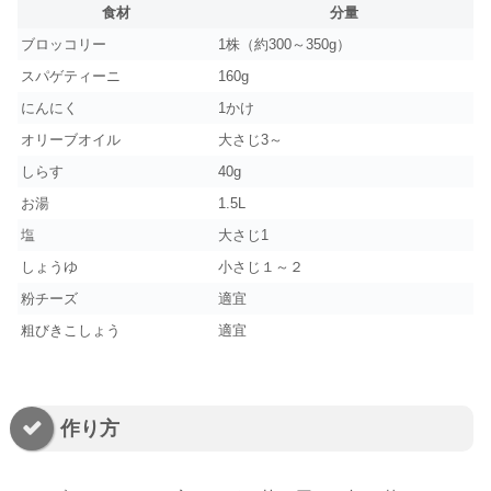
食材
分量
ブロッコリー
1株（約300～350g）
スパゲティーニ
160g
にんにく
1かけ
オリーブオイル
大さじ3～
しらす
40g
お湯
1.5L
塩
大さじ1
しょうゆ
小さじ１～２
粉チーズ
適宜
粗びきこしょう
適宜
作り方