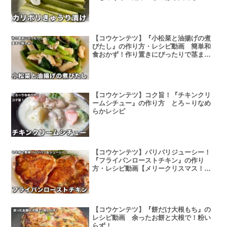
【コウケンテツ】『小松菜と油揚げの煮
びたし』の作り方・レシピ動画 簡単和
食おかず！作り置きにぴったりで茎まで
味しみ！
【コウケンテツ】コク旨！『チキンクリ
ームシチュー』の作り方 とろ～りなめ
らかレシピ
【コウケンテツ】パリパリジューシー！
『フライパンローストチキン』の作り
方・レシピ動画【メリークリスマス！】
もも肉で簡単
【コウケンテツ】『餅だけ大根もち』の
レシピ動画 余ったお餅と大根で！粉い
らず！