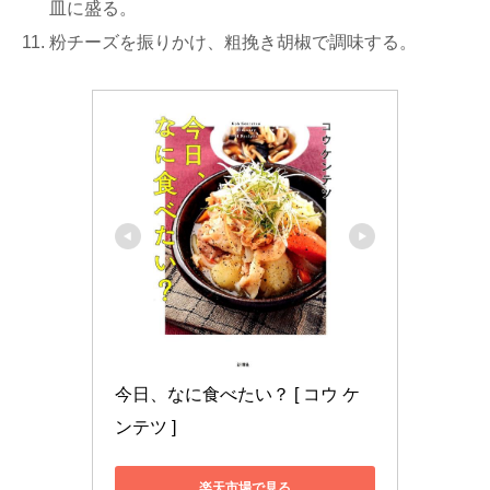
皿に盛る。
粉チーズを振りかけ、粗挽き胡椒で調味する。
今日、なに食べたい？ [ コウ ケ
ンテツ ]
楽天市場で見る