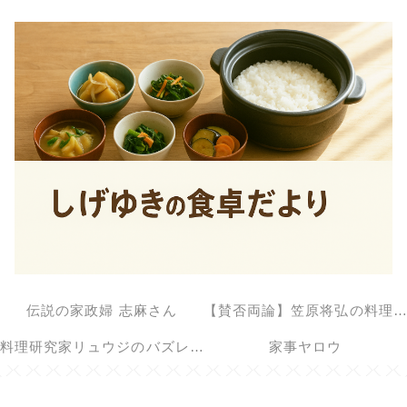
伝説の家政婦 志麻さん
【賛否両論】笠原将弘の料理のほそ道
料理研究家リュウジのバズレシピ
家事ヤロウ