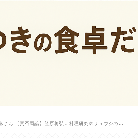
麻さん
【賛否両論】笠原将弘の料理のほそ道
料理研究家リュウジのバズレシピ