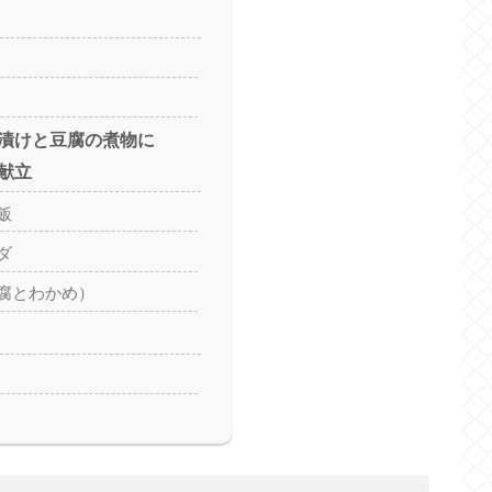
漬けと豆腐の煮物に
献立
飯
ダ
豆腐とわかめ）