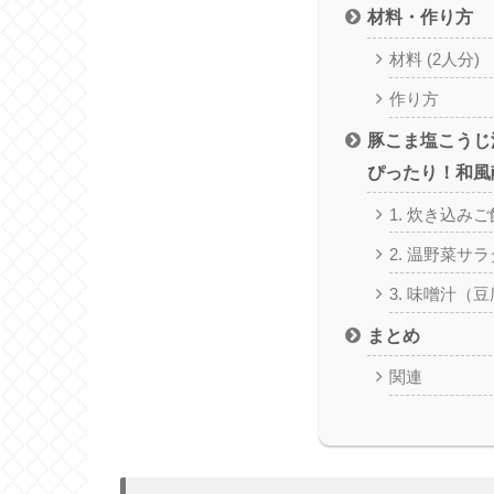
材料・作り方
材料 (2人分)
作り方
豚こま塩こうじ
ぴったり！和風
1. 炊き込みご
2. 温野菜サラ
3. 味噌汁（
まとめ
関連