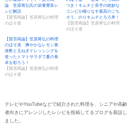
論 笠原将弘氏の栄養豊富レ
つき！キムチと長芋の絶妙な
シピ解説
コンビが織りなす最高のごち
【賛否両論】笠原将弘の料理
そう、のりキムチとろろ丼！
のほそ道
【賛否両論】笠原将弘の料理
のほそ道
【賛否両論】笠原将弘の料理
のほそ道 爽やかなレモン黄
身酢と玉ねぎドレッシングを
使ったトマトサラダで夏の食
卓を彩ろう！
【賛否両論】笠原将弘の料理
のほそ道
テレビやYouTubeなどで紹介された料理を、シニアや高齢
者向きにアレンジしたレシピを投稿してるブログを新設し
ました。