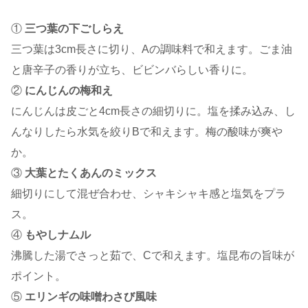
①
三つ葉の下ごしらえ
三つ葉は3cm長さに切り、Aの調味料で和えます。ごま油
と唐辛子の香りが立ち、ビビンバらしい香りに。
②
にんじんの梅和え
にんじんは皮ごと4cm長さの細切りに。塩を揉み込み、し
んなりしたら水気を絞りBで和えます。梅の酸味が爽や
か。
③
大葉とたくあんのミックス
細切りにして混ぜ合わせ、シャキシャキ感と塩気をプラ
ス。
④
もやしナムル
沸騰した湯でさっと茹で、Cで和えます。塩昆布の旨味が
ポイント。
⑤
エリンギの味噌わさび風味