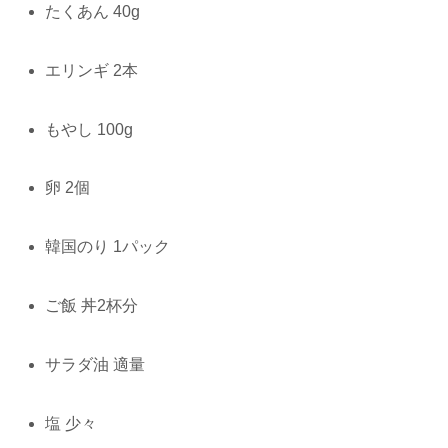
たくあん 40g
エリンギ 2本
もやし 100g
卵 2個
韓国のり 1パック
ご飯 丼2杯分
サラダ油 適量
塩 少々