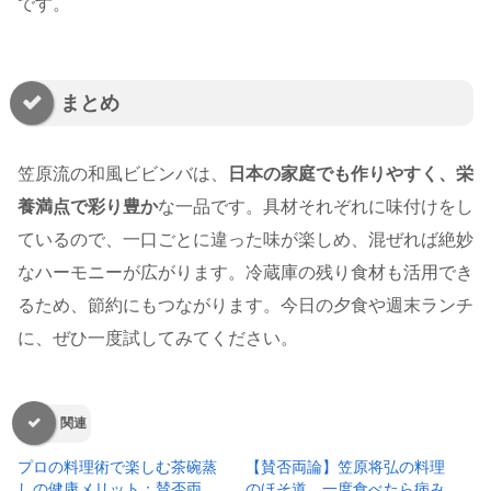
です。
まとめ
笠原流の和風ビビンバは、
日本の家庭でも作りやすく、栄
養満点で彩り豊か
な一品です。具材それぞれに味付けをし
ているので、一口ごとに違った味が楽しめ、混ぜれば絶妙
なハーモニーが広がります。冷蔵庫の残り食材も活用でき
るため、節約にもつながります。今日の夕食や週末ランチ
に、ぜひ一度試してみてください。
関連
プロの料理術で楽しむ茶碗蒸
【賛否両論】笠原将弘の料理
しの健康メリット：賛否両
のほそ道 一度食べたら病み