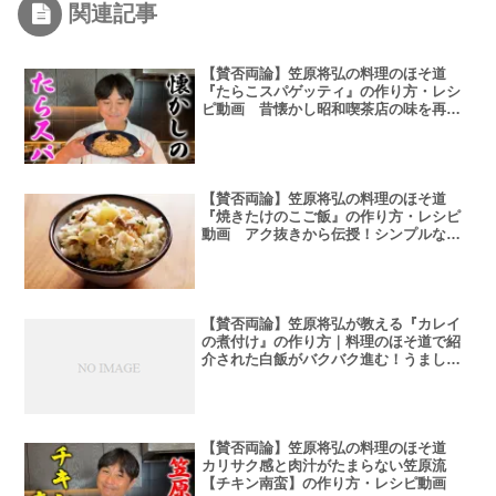
関連記事
【賛否両論】笠原将弘の料理のほそ道
『たらこスパゲッティ』の作り方・レシ
ピ動画 昔懐かし昭和喫茶店の味を再
現！
【賛否両論】笠原将弘の料理のほそ道
『焼きたけのこご飯』の作り方・レシピ
動画 アク抜きから伝授！シンプルな具
材で味わう【たけのこご飯】で春を感じ
よう
【賛否両論】笠原将弘が教える『カレイ
の煮付け』の作り方｜料理のほそ道で紹
介された白飯がバクバク進む！うましな
つかし昭和の味簡単レシピ
【賛否両論】笠原将弘の料理のほそ道
カリサク感と肉汁がたまらない笠原流
【チキン南蛮】の作り方・レシピ動画