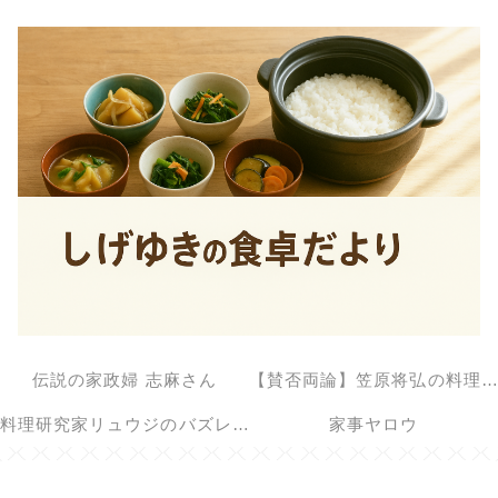
伝説の家政婦 志麻さん
【賛否両論】笠原将弘の料理のほそ道
料理研究家リュウジのバズレシピ
家事ヤロウ