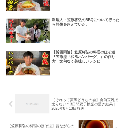
料理人・笠原将弘のBBQについて行った
ら想像を超えていた。
【賛否両論】笠原将弘の料理のほそ道
『笠原流「和風ハンバーグ」』の作り
方 文句なく美味しいレシピ
【それって実際どうなの会】食前豆乳で
太らない？3日間双子検証の驚き結果｜
2025年8月13日放送
【笠原将弘の料理のほそ道】昔ながらの