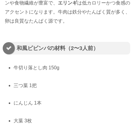
ンや食物繊維が豊富で、
エリンギ
は低カロリーかつ食感の
アクセントになります。牛肉は鉄分やたんぱく質が多く、
卵は良質なたんぱく源です。
和風ビビンバの材料（2〜3人前）
牛切り落とし肉 150g
三つ葉 1把
にんじん 1本
大葉 3枚