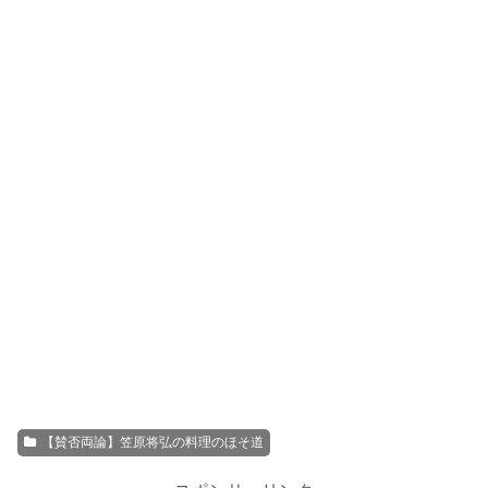
【賛否両論】笠原将弘の料理のほそ道