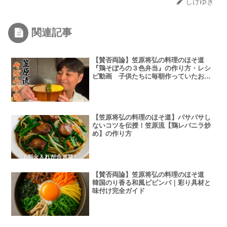
しげゆき
関連記事
【賛否両論】笠原将弘の料理のほそ道
『鶏そぼろの３色弁当』の作り方・レシ
ピ動画 子供たちに毎朝作っていたお弁
当を披露
【笠原将弘の料理のほそ道】パサパサし
ないコツを伝授！笠原流【鶏レバニラ炒
め】の作り方
【賛否両論】笠原将弘の料理のほそ道
韓国のり香る和風ビビンバ｜彩り具材と
味付け完全ガイド