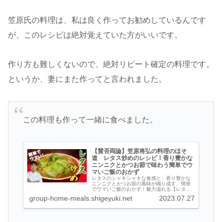
笠原氏の料理は、私は良く作ってお勧めしているんです
が、このレシピは絶対覚えていた方がいいです。
作り方も難しくないので、絶対リピート確定の料理です。
というか、妻にまた作ってと言われました。
この料理も作って一緒に食べました。
【賛否両論】笠原将弘の料理のほそ
道 レタス炒めのレシピ！香り豊かな
ニンニクとかつお節で味わう簡単でウ
マいご飯のおかず
レタスのシャキシャキな食感と、香り豊かな
ニンニクとかつお節の風味が織り成す、簡単
でウマいご飯のおかず！魅力溢れる【レタス
炒め】のレシピをお届けします。栄養豊富な
group-home-meals.shigeyuki.net
2023.07.27
レタスの新たな魅力に迫りながら、素材の力
を引き出す炒め方やアレンジアイデアもご
紹...