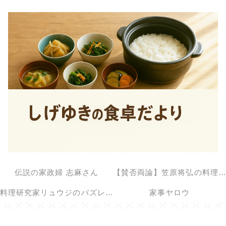
伝説の家政婦 志麻さん
【賛否両論】笠原将弘の料理のほそ道
料理研究家リュウジのバズレシピ
家事ヤロウ