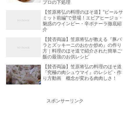
プロの下処理
【笠原将弘の料理のほそ道】“ビールサ
ミット前編”で登場！エビアヒージョ・
魅惑のウインピー・辛ボナーラ徹底紹
介
【賛否両論】笠原将弘が教える『豚バ
ラとズッキーニのおかか炒め』の作り
方｜料理のほそ道で紹介された簡単ご
飯の最強のお供レシピ
【賛否両論】笠原将弘の料理のほそ道
『究極の肉シュウマイ』のレシピ・作
り方動画 概念が変わる肉肉しさ！
スポンサーリンク