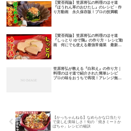
【賛否両論】笠原将弘の料理のほそ道
『ほうれん草のおひたし』のレシピ・作
り方動画 永久保存版！プロの技満載
【賛否両論】笠原将弘の料理のほそ道
『しっとり ゆで鶏』の作り方・レシピ動
画 何にでも使える最強常備菜 最新
版！
笠原将弘が教える『白和え』の作り方｜
料理のほそ道で紹介された簡単レシピ
プロの味をおうちで再現！アレンジ無限
大
【かっちゃんねる】なめらかな口当たり
で楽しむ美味しさ！旬の「焼きミートか
ぼちゃ」レシピの秘訣