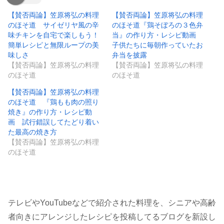
【賛否両論】笠原将弘の料理
【賛否両論】笠原将弘の料理
のほそ道 サイゼリヤ風の辛
のほそ道『鶏そぼろの３色弁
味チキンを自宅で楽しもう！
当』の作り方・レシピ動画
簡単レシピと無限ループの美
子供たちに毎朝作っていたお
味しさ
弁当を披露
【賛否両論】笠原将弘の料理
【賛否両論】笠原将弘の料理
のほそ道
のほそ道
【賛否両論】笠原将弘の料理
のほそ道 『鶏もも肉の照り
焼き』の作り方・レシピ動
画 試行錯誤してたどり着い
た最高の焼き方
【賛否両論】笠原将弘の料理
のほそ道
テレビやYouTubeなどで紹介された料理を、シニアや高齢
者向きにアレンジしたレシピを投稿してるブログを新設し